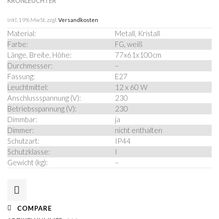
KRONLEUCHTER
inkl. 19% MwSt.
zzgl.
Versandkosten
Material:
Metall, Kristall
Farbe:
FG, weiß
Länge, Breite, Höhe:
77x61x100cm
Durchmesser:
–
Fassung:
E27
Leuchtmittel:
12 x 60 W
Anschlussspannung (V):
230
Betriebsspannung (V):
230
Dimmbar:
ja
Dimmer:
nicht enthalten
Schutzart:
IP44
Schutzklasse:
I
Gewicht (kg):
–
COMPARE