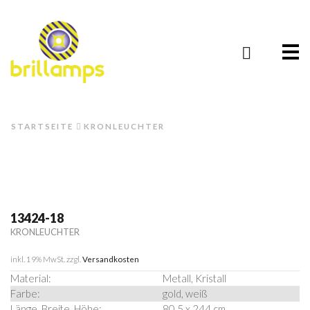
Me
STARTSEITE
KRONLEUCHTER
13424-18
KRONLEUCHTER
inkl. 19% MwSt.
zzgl.
Versandkosten
Material:
Metall, Kristall
Farbe:
gold, weiß
Länge, Breite, Höhe:
80,5 x 244 cm