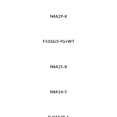
N4A29-8
F5326/3-YG+WT
N4A21-8
N4A16-5