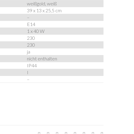
weißgold, weiß
39 x 13 x 25,5 cm
–
E14
1 x 40 W
230
230
ja
nicht enthalten
IP44
I
–