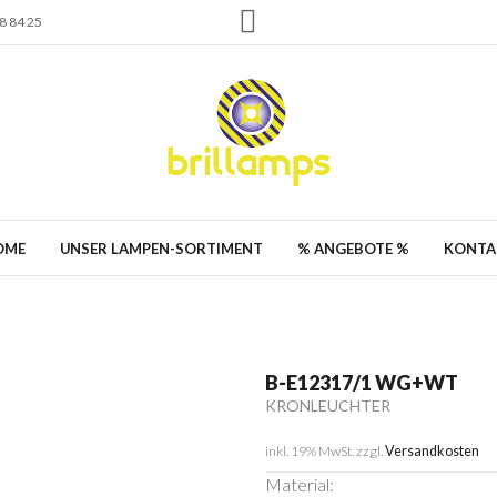
 84 25
OME
UNSER LAMPEN-SORTIMENT
% ANGEBOTE %
KONTA
B-E12317/1 WG+WT
KRONLEUCHTER
inkl. 19% MwSt.
zzgl.
Versandkosten
Material: