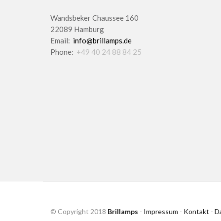
Wandsbeker Chaussee 160
22089 Hamburg
Email:
info@brillamps.de
Phone:
+49 40 24 88 84 25
© Copyright 2018
Brillamps
-
Impressum
-
Kontakt
-
D