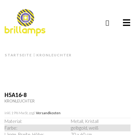
Me
STARTSEITE
KRONLEUCHTER
H5A16-8
KRONLEUCHTER
inkl. 19% MwSt.
zzgl.
Versandkosten
Material:
Metall, Kristall
Farbe:
gelbgold, weiß
Länge, Breite, Höhe:
70 x 60 cm