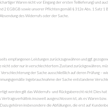
artiger Waren nicht vor Eingang der ersten Teillieferung) und auch
1 und 2 EGBGB sowie unserer Pflichten gemäß § 312e Abs. 1 Satz 1 
e Absendung des Widerrufs oder der Sache.
rseits empfangenen Leistungen zurückzugewähren und ggf. gezogen
e nicht oder nur in verschlechtertem Zustand zurückgewähren, müsse
ie Verschlechterung der Sache ausschließlich auf deren Prüfung – 
stimmungsgemäße Ingebrauchnahme der Sache entstandene Verschle
rtigt werden gilt das Widerrufs- und Rückgaberecht nicht Dies hat
Vertragsverhältnis insoweit ausgeschlossen ist, als es Waren bzw
Dazu gehören insbesondere die Abfüllungen, die erst auf Kundenbe