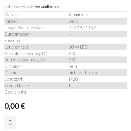
inkl. 19% MwSt.
zzgl.
Versandkosten
Material:
Aluminium
Farbe:
weiß
Länge, Breite, Höhe:
14,5*9,7*16,4
cm
Durchmesser:
–
Fassung:
–
Leuchtmittel:
10 W LED
Anschlussspannung (V):
230
Betriebsspannung (V):
230
Dimmbar:
nein
Dimmer:
nicht enthalten
Schutzart:
IP20
Schutzklasse:
I
Gewicht (kg):
–
0,00
€