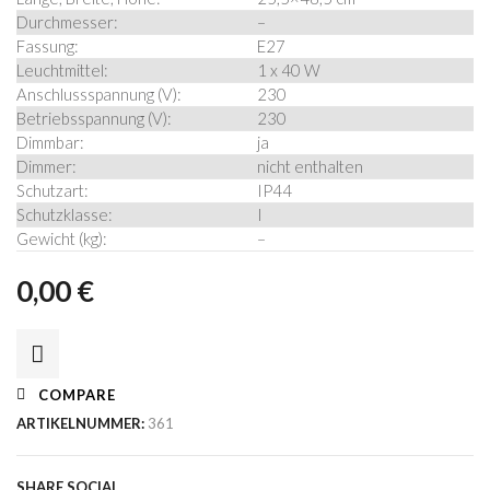
Durchmesser:
–
Fassung:
E27
Leuchtmittel:
1 x 40 W
Anschlussspannung (V):
230
Betriebsspannung (V):
230
Dimmbar:
ja
Dimmer:
nicht enthalten
Schutzart:
IP44
Schutzklasse:
I
Gewicht (kg):
–
0,00
€
COMPARE
ARTIKELNUMMER:
361
SHARE SOCIAL