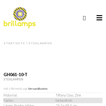
Me
STARTSEITE
STEHLAMPEN
GH061-10-T
STEHLAMPEN
inkl. 19% MwSt.
zzgl.
Versandkosten
Material:
Tiffany Glas, Zink
Farbe:
farbenfroh
Länge, Breite, Höhe:
25,5×48,5 cm