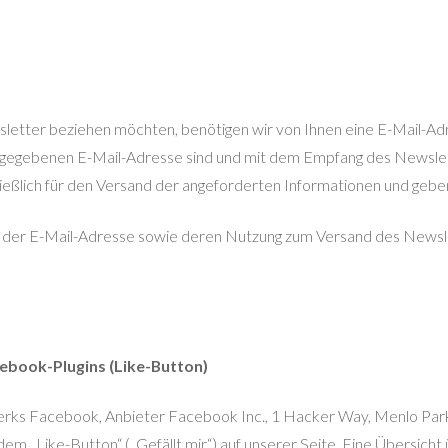
tter beziehen möchten, benötigen wir von Ihnen eine E-Mail-Adr
 angegebenen E-Mail-Adresse sind und mit dem Empfang des Newsle
ßlich für den Versand der angeforderten Informationen und geben s
en, der E-Mail-Adresse sowie deren Nutzung zum Versand des Newsle
ebook-Plugins (Like-Button)
werks Facebook, Anbieter Facebook Inc., 1 Hacker Way, Menlo Park,
 „Like-Button“ („Gefällt mir“) auf unserer Seite. Eine Übersicht ü