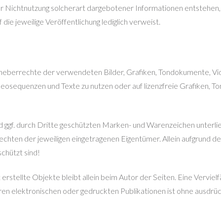
 Nichtnutzung solcherart dargebotener Informationen entstehen, ha
die jeweilige Veröffentlichung lediglich verweist.
e Urheberrechte der verwendeten Bilder, Grafiken, Tondokumente, 
Videosequenzen und Texte zu nutzen oder auf lizenzfreie Grafiken
nd ggf. durch Dritte geschützten Marken- und Warenzeichen unter
chten der jeweiligen eingetragenen Eigentümer. Allein aufgrund der
chützt sind!
 erstellte Objekte bleibt allein beim Autor der Seiten. Eine Vervie
n elektronischen oder gedruckten Publikationen ist ohne ausdrück