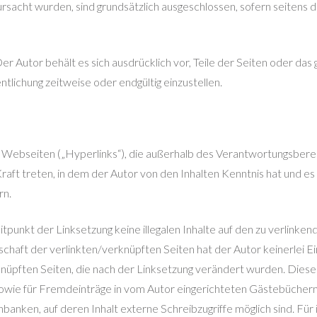
rsacht wurden, sind grundsätzlich ausgeschlossen, sofern seitens d
 Der Autor behält es sich ausdrücklich vor, Teile der Seiten oder 
ntlichung zeitweise oder endgültig einzustellen.
 Webseiten („Hyperlinks“), die außerhalb des Verantwortungsberei
 Kraft treten, in dem der Autor von den Inhalten Kenntnis hat und e
rn.
itpunkt der Linksetzung keine illegalen Inhalte auf den zu verlinke
chaft der verlinkten/verknüpften Seiten hat der Autor keinerlei Ein
rknüpften Seiten, die nach der Linksetzung verändert wurden. Diese F
wie für Fremdeinträge in vom Autor eingerichteten Gästebüchern,
anken, auf deren Inhalt externe Schreibzugriffe möglich sind. Für i